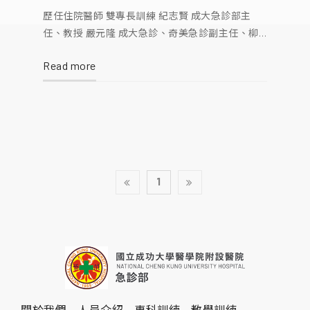
歷任住院醫師 雙專長訓練 紀志賢 成大急診部主
任、教授 嚴元隆 成大急診、奇美急診副主任、柳
營奇美主任、目前開業 林明堂 - 王漢文(Fellow) 聖
Read more
馬爾定醫院急診主治醫師 董明銓(Fellow) 新樓醫院
急診主治醫師、主任 李欣玲 成大急診、成大職病
科、加拿大器官移植協調師 莊佳璋 成大急診、
1
關於我們
人員介紹
專科訓練
教學訓練