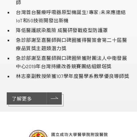
師
台灣首台醫療呼吸器原型機誕生!專家:未來應連結
IoT和5G技術開發出新機
降低醫護感染風險 成醫研發戰疫型防護罩
急診部謝至嘉醫師與口碑圈獲得醫策會第二十屆醫
療品質獎主題類潛力獎
急診部謝至嘉醫師與口碑圈榮獲財團法人中衛發展
中心2019年台灣持續改善競賽團結組銀塔獎
林志豪副教授榮獲107學年度醫學系教學優良導師獎
了解更多