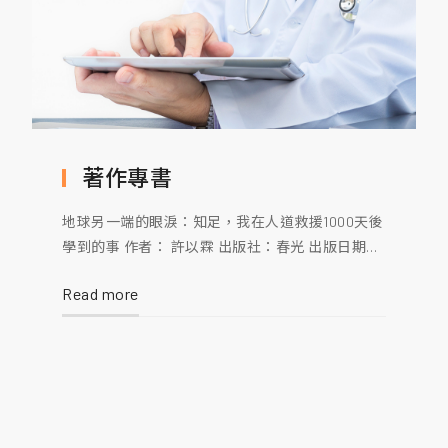
著作專書
地球另一端的眼淚：知足，我在人道救援1000天後
學到的事 作者： 許以霖 出版社：春光 出版日期：
2011年09月30日 語言：繁體中文 ISBN：
Read more
9789861209715 災難最前線：緊急醫療系統的運
作 作者：林志豪 出版社：貓頭鷹 出版日期：2010
年05月14日 語言：繁體中文 ISBN：