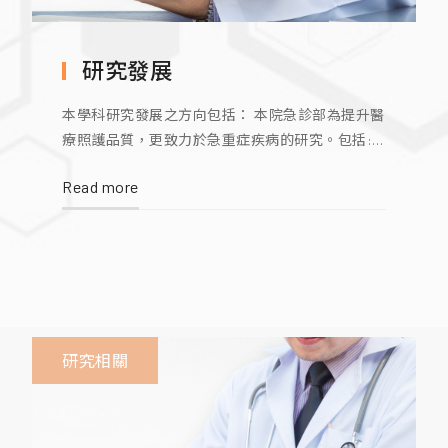
研究發展
本學科研究發展之方向包括： 本院急診部為提升醫
療照護品質，更致力於急重症疾病的研究。包括:
緊急醫療網到院前之整合，CPR及 resuscitation的
Read more
推展，和弧菌、腸病毒、愛滋、Sepsis相關感染的
研究，研究成果均已獲得國際間的認可。
研究相關