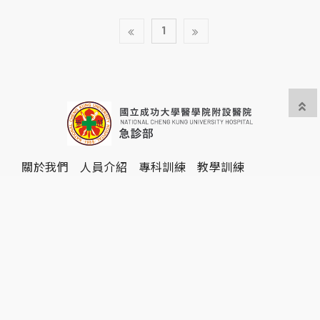
1
關於我們
人員介紹
專科訓練
教學訓練
研究相關
服務項目
民眾專區
活動剪影
English
70146 臺南市勝利路138號成大醫院急診部
06-2353535轉2237
06-2359562
em72237@email.ncku.edu.tw
最後更新日期：2023.02.03