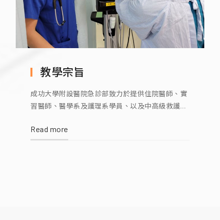
教學宗旨
成功大學附設醫院急診部致力於提供住院醫師、實
習醫師、醫學系及護理系學員、以及中高級救護技
術員優良的教育經驗。我們的目標和責任是協助所
Read more
有醫護人員及相關學員發展其潛能，著重於以病人
為中心的醫學訓練，及個人之專業發展。 經由優
秀、專業的主治醫師的協助，以及成大醫院優良的
跨科部整合團隊之支持，我們希望學員