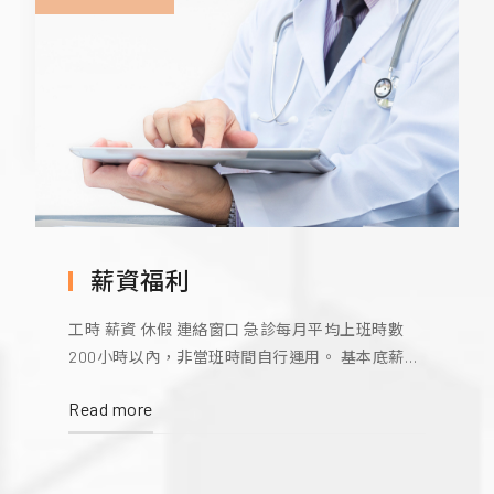
薪資福利
工時 薪資 休假 連絡窗口 急診每月平均上班時數
200小時以內，非當班時間自行運用。 基本底薪
+績效+值班費+林林總總約10萬,逐年調薪。 每年固
Read more
定年休，依法休假，無須上班 (至少兩周)。 詳情請
洽 06-2353535轉2237。