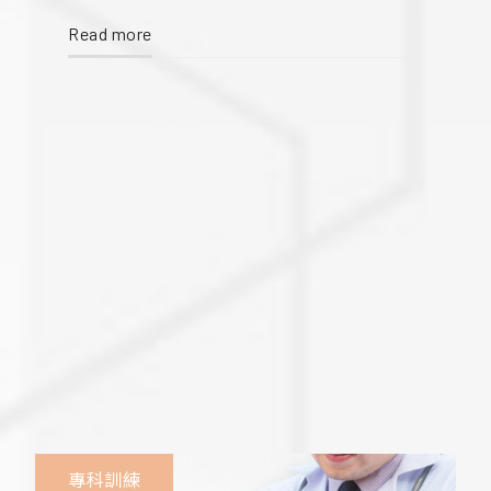
NCKUHER Resident Club 成大醫院急診部XMS 一、
Read more
科部簡介 國立成功大學醫學院附設醫院急診部成立
於1988年，1990年起由專任主治醫師
專科訓練