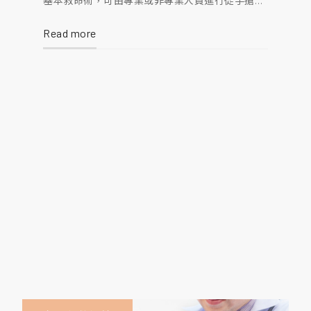
基本救命術，可由專業或非專業人員進行徒手搶
救。包含了心臟按摩(CPR)及自動體外心臟電擊去
Read more
顫器(Automatic External Defibrillator, AED)的使
用流程，以及哈姆立克急救法(Heimlich maneu