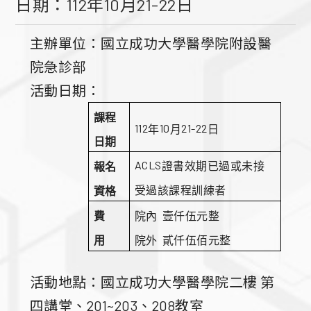
日期：112年10月21-22日
主辦單位：國立成功大學醫學院附設醫
院急診部
活動日期：
課程
112
10
21-22
年
月
日
日期
ACLS
證書效期已過或未接
報名
受過該課程訓練者
資格
費
院內
壹仟
伍
元整
院外
貳
仟伍佰元整
用
活動地點：國立成功大學醫學院二樓 第
四講堂、201~203、208教室