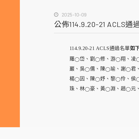
2025-10-09
公佈114.9.20-21 ACLS
如
114.9.20-21 ACLS
通過名單
羅
岱、劉
修、游
翔、凌
○
○
○
巖、吳
儒、陳
瑜、謝
君
○
○
○
楊
因、陳
妤、黎
伶、侯
○
○
○
珠、林
豪、黃
淵、趙
元
○
○
○