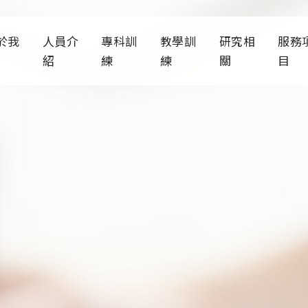
於我
人員介
專科訓
教學訓
研究相
服務
紹
練
練
關
目
診部簡介
科部師資
人才招募
教學宗旨
研究發展
臨床
通資訊
專科醫生
訓練計畫
醫學院課程
歷年論文
醫學系六年級
其他
新消息
專科護理師
薪資福利
PGY急診醫學訓練
著作專書
護理系急診醫
織架構
科部主管
各項急救訓練
公衛危機準備
CPR訓
變
大事記
行政人員
軟硬體資源介紹
ACLS訓
通識教育急難
關規章
歷任主任
ATLS /

歷任住院醫師