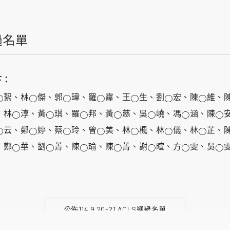
通過名單
下：
絜、林
傑、郭
瑋、羅
霳、王
生、劉
宏、陳
維、
○
○
○
○
○
○
○
、林
淳、黃
琪、羅
邦、黃
慈、吳
嶢、馮
涵、陳
○
○
○
○
○
○
○
云、鄭
婷、蔡
玲、曾
美、林
楓、林
儀、林
芷、
○
○
○
○
○
○
○
、鄭
華、劉
菁、陳
瑜、陳
菁、謝
暄、方
雯、吳
○
○
○
○
○
○
○
公佈114.9.20-21 ACLS通過名單