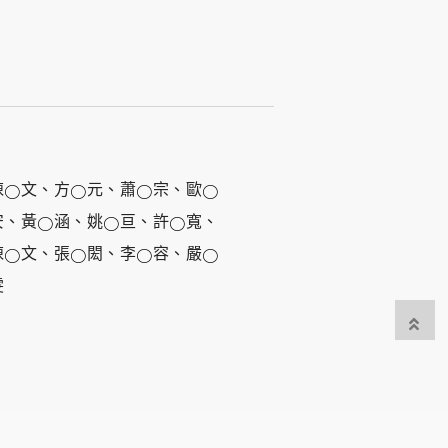
陳
文、方
元、蕭
宗、歐
○
○
○
○
安、黃
涵、姚
亘、許
寬、
○
○
○
陳
文、張
閎、李
容、嚴
○
○
○
○
雯