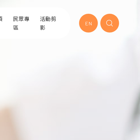
項
民眾專
活動剪
EN
區
影
服務
就醫流程
急診內科
急診醫學
業務
急診作業
到院前救護/緊急救護
急診外科
學選修
衛教專區
南區緊急醫療應變中心
災難醫學科
與災難應
練
健康教育園地
急診緩和醫療
毒物科
練
常見問題
救助課程