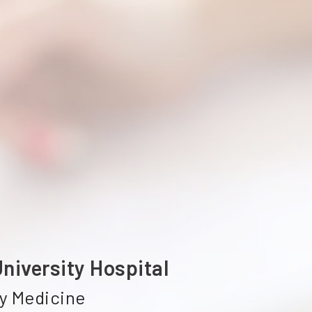
ETTC訓
APLS /

PALS訓
TRM訓
Medical
simulati
niversity Hospital
y Medicine