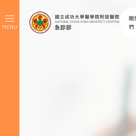
最新消息
關
MENU
們
急
交
最
組
相