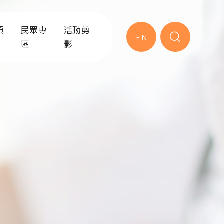
項
民眾專
活動剪
EN
區
影
服務
就醫流程
急診內科
急診醫學
業務
急診作業
到院前救護/緊急救護
急診外科
學選修
衛教專區
南區緊急醫療應變中心
災難醫學科
與災難應
練
健康教育園地
急診緩和醫療
毒物科
練
常見問題
救助課程