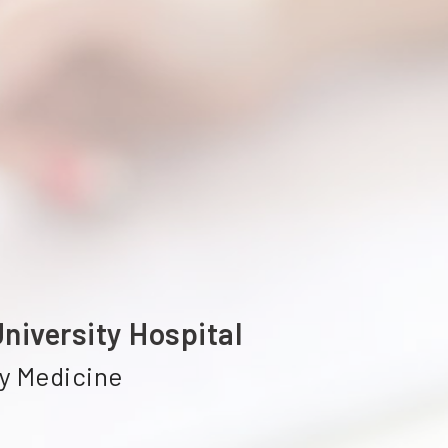
ETTC訓
APLS /

PALS訓
TRM訓
Medical
simulati
niversity Hospital
y Medicine