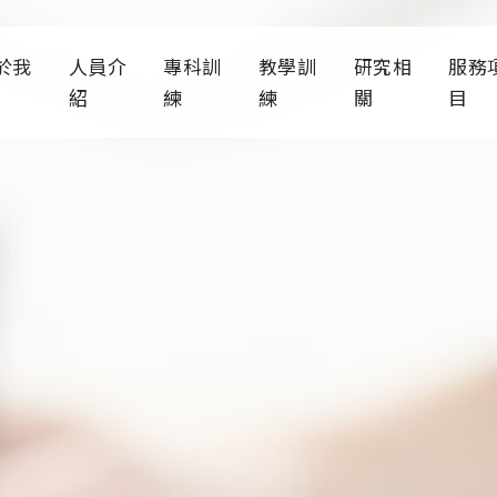
於我
人員介
專科訓
教學訓
研究相
服務
紹
練
練
關
目
診部簡介
科部師資
人才招募
教學宗旨
研究發展
臨床
通資訊
專科醫生
訓練計畫
醫學院課程
歷年論文
醫學系六年級
其他
新消息
專科護理師
薪資福利
PGY急診醫學訓練
著作專書
護理系急診醫
織架構
科部主管
各項急救訓練
公衛危機準備
CPR訓
變
大事記
行政人員
軟硬體資源介紹
ACLS訓
通識教育急難
關規章
歷任主任
ATLS /

歷任住院醫師