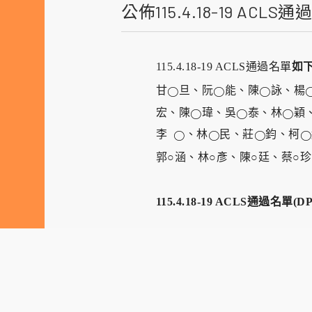
公佈115.4.18-19 ACLS
如
115.4.18-19 ACLS
通過名單
甘
旦、阮
能、陳
詠、楊
○
○
○
宏、陳
瑋、吳
泰、林
穎
○
○
○
李
、林
民、莊
鈞、柯
○
○
○
○
郭○涵、林○彥、陳○廷、蔡○
115.4.18-19 ACLS
通過名單(DP