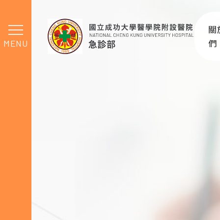
最新消息
關
MENU
們
急
交
最
組
相