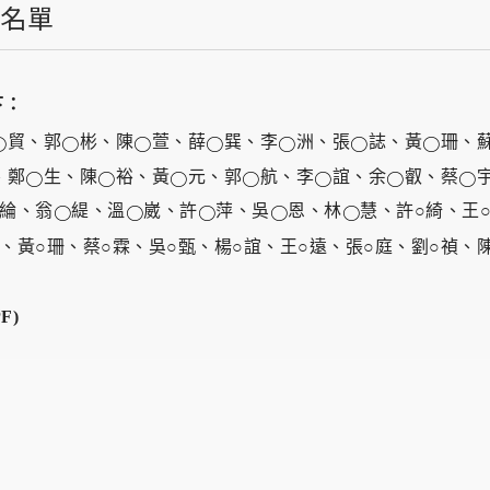
通過名單
下：
貿、郭
彬、陳
萱、薛
巽、李
洲、張
誌、黃
珊、
○
○
○
○
○
○
○
、鄭
生、陳
裕、黃
元、郭
航、李
誼、余
叡、蔡
○
○
○
○
○
○
○
綸、翁
緹、溫
崴、許
萍、吳
恩、林
慧、許○綺、王
○
○
○
○
○
珍、黃○珊、蔡○霖、吳○甄、楊○誼、王○遠、張○庭、劉○禎、
F)