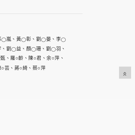
蘇
嵐、黃
彰、劉
晏、李
○
○
○
○
宇、劉
益、顏
珊、劉
羽、
○
○
○
○甄、羅○齡、陳○君、余○萍、
陳○芸、蔣○綺、蔡○萍