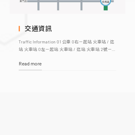
交通資訊
Traffic Information 01 公車 0右－起站 火車站 / 迄
站 火車站 0左－起站 火車站 / 迄站 火車站 2號－
起站 崑山科技大學 / 迄站 安平 6號－起站 仁德轉
Read more
運站 / 迄站 四鯤鯓 大台南公車路線資訊 02 鐵路
後火車站出口處左前方搭乘本院免費服務接駁車
(約30分鐘