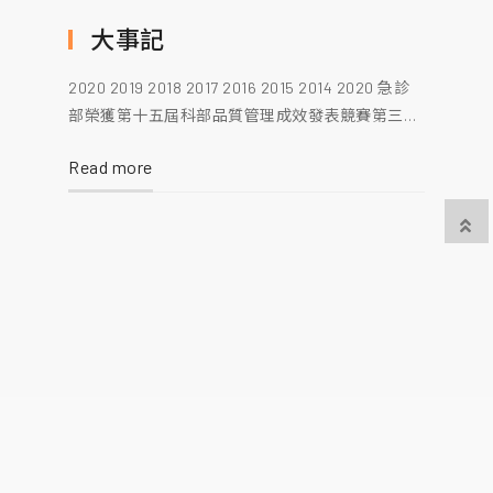
大事記
2020 2019 2018 2017 2016 2015 2014 2020 急診
部榮獲第十五屆科部品質管理成效發表競賽第三名
恭賀高嘉隆醫師榮獲醫學院108學年教學創新與成
Read more
果第一名 恭賀施欣怡醫師榮獲教學優良臨床教師
恭賀張志然醫師與洪明源醫師榮獲教學熱心臨床教
師 台灣首台醫療呼吸器原型機誕生
關於我們