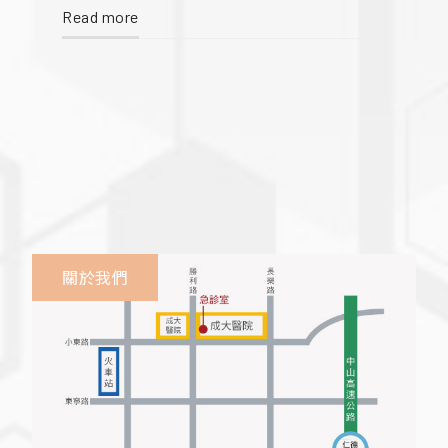
Read more
立成功大學醫學院附設醫院 急診部(急診學科) 本院
之臨床病患來源除了台南市地區之居民外，更有許
多是由各地轉診而來之重病患。 本院為國立醫院，
必須協助政府醫療政策推行
關於我們