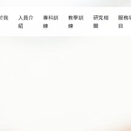
於我
人員介
專科訓
教學訓
研究相
服務
紹
練
練
關
目
診部簡介
科部師資
人才招募
教學宗旨
研究發展
臨床
通資訊
專科醫生
訓練計畫
醫學院課程
歷年論文
醫學系六年級
其他
新消息
專科護理師
薪資福利
PGY急診醫學訓練
著作專書
護理系急診醫
織架構
科部主管
各項急救訓練
公衛危機準備
CPR訓
變
大事記
行政人員
軟硬體資源介紹
ACLS訓
通識教育急難
關規章
歷任主任
ATLS /

歷任住院醫師