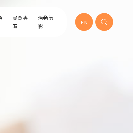
項
民眾專
活動剪
EN
區
影
服務
就醫流程
急診內科
急診醫學
業務
急診作業
到院前救護/緊急救護
急診外科
學選修
衛教專區
南區緊急醫療應變中心
災難醫學科
與災難應
練
健康教育園地
急診緩和醫療
毒物科
練
常見問題
救助課程