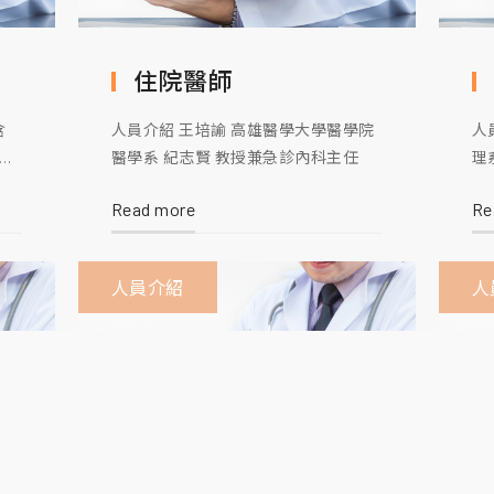
住院醫師
含
人員介紹 王培諭 高雄醫學大學醫學院
人
操
醫學系 紀志賢 教授兼急診內科主任
理
：
萍
Read more
Re
.
華
置
事
 提
理
人員介紹
人
動式
蔡
雯
學