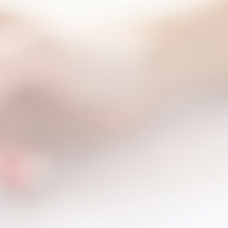
ETTC訓
APLS /

PALS訓
TRM訓
Medical
simulati