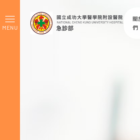
人員介紹
關
MENU
們
急
交
最
組
相