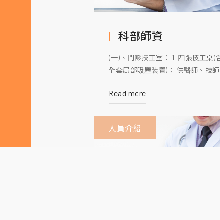
科部師資
(一)、門診技工室： 1. 四張技工桌(
全套局部吸塵裝置)： 供醫師、技師
作各技工項目 2. 兩段式低速拋光機
Read more
提供臨時牙套及活動假牙磨光打亮 3
自凝式樹酯固化壓力鍋： 供各式裝
或假牙修補時使用 4. 高壓蒸氣機：
人員介紹
供臨床清潔各式假牙及裝置 5. 可
集塵箱(含局部吸塵